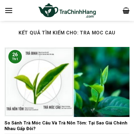
Bỏ
qua
nội
dung
KẾT QUẢ TÌM KIẾM CHO:
TRA MOC CAU
26
Th1
So Sánh Trà Móc Câu Và Trà Nõn Tôm: Tại Sao Giá Chênh
Nhau Gấp Đôi?