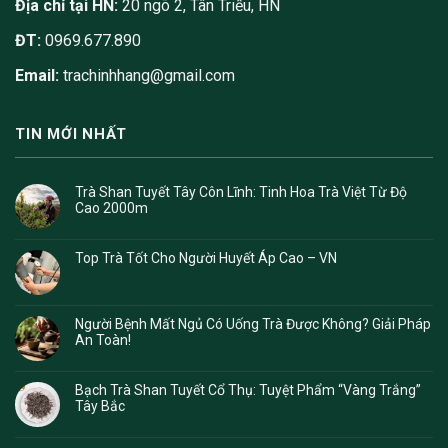
Địa chỉ tại HN:
20 ngõ 2, Tân Triều, HN
ĐT:
0969.677.890
Email:
trachinhhang@gmail.com
TIN MỚI NHẤT
Trà Shan Tuyết Tây Côn Lĩnh: Tinh Hoa Trà Việt Từ Độ
Cao 2000m
Top Trà Tốt Cho Người Huyết Áp Cao – VN
Người Bệnh Mất Ngủ Có Uống Trà Được Không? Giải Pháp
An Toàn!
Bạch Trà Shan Tuyết Cổ Thụ: Tuyệt Phẩm “Vàng Trắng”
Tây Bắc