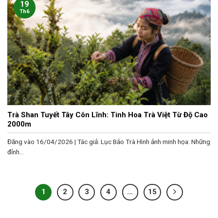
19
Th6
Trà Shan Tuyết Tây Côn Lĩnh: Tinh Hoa Trà Việt Từ Độ Cao
2000m
Đăng vào 16/04/2026 | Tác giả: Lục Bảo Trà Hình ảnh minh họa: Những
đỉnh...
1
2
3
4
…
15