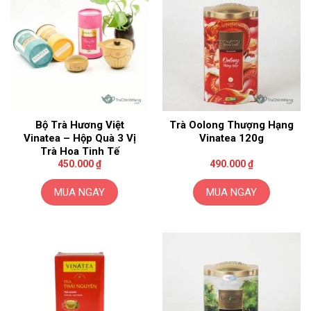
nhiều
biến
thể.
Các
tùy
chọn
có
thể
Bộ Trà Hương Việt
Trà Oolong Thượng Hạng
được
Vinatea – Hộp Quà 3 Vị
Vinatea 120g
chọn
Trà Hoa Tinh Tế
trên
450.000
₫
490.000
₫
trang
sản
MUA NGAY
MUA NGAY
phẩm