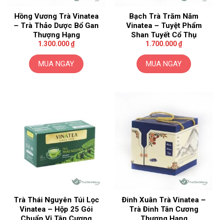
thể
Hồng Vương Trà Vinatea
Bạch Trà Trăm Năm
được
– Trà Thảo Dược Bổ Gan
Vinatea – Tuyệt Phẩm
chọn
Thượng Hạng
Shan Tuyết Cổ Thụ
trên
1.300.000
₫
1.700.000
₫
trang
sản
MUA NGAY
MUA NGAY
phẩm
Trà Thái Nguyên Túi Lọc
Đinh Xuân Trà Vinatea –
Vinatea – Hộp 25 Gói
Trà Đinh Tân Cương
Chuẩn Vị Tân Cương
Thượng Hạng