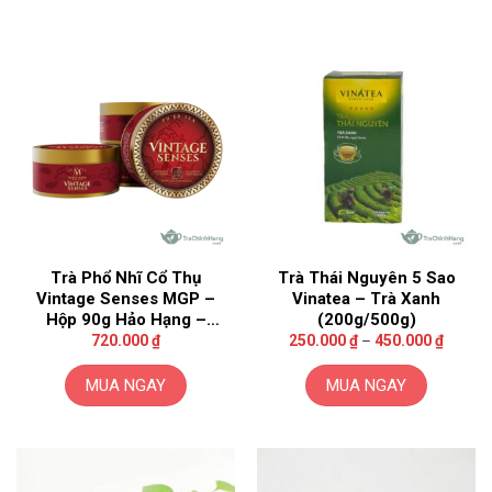
Trà Phổ Nhĩ Cổ Thụ
Trà Thái Nguyên 5 Sao
Vintage Senses MGP –
Vinatea – Trà Xanh
Hộp 90g Hảo Hạng –
(200g/500g)
Khoảng
Maya Gold
720.000
₫
250.000
₫
–
450.000
₫
giá:
từ
250.00
MUA NGAY
MUA NGAY
đến
450.00
Sản
phẩm
này
có