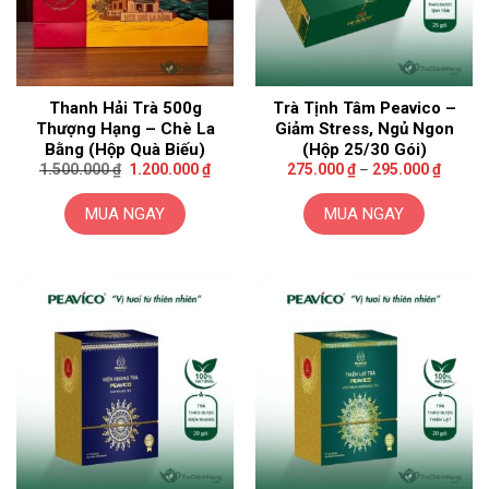
Thanh Hải Trà 500g
Trà Tịnh Tâm Peavico –
Thượng Hạng – Chè La
Giảm Stress, Ngủ Ngon
Bằng (Hộp Quà Biếu)
(Hộp 25/30 Gói)
Giá
Giá
Khoảng
1.500.000
₫
1.200.000
₫
275.000
₫
–
295.000
₫
gốc
hiện
giá:
là:
tại
từ
1.500.000 ₫.
là:
275.00
MUA NGAY
MUA NGAY
1.200.000 ₫.
đến
295.00
Sản
phẩm
này
có
nhiều
biến
thể.
Các
tùy
chọn
có