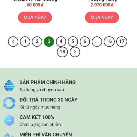
60.000
₫
2.070.000
₫
MUA NGAY
MUA NGAY
1
2
3
4
5
6
…
16
17
18
SẢN PHẨM CHÍNH HÃNG
Đa dạng và chuyên sâu
ĐỔI TRẢ TRONG 30 NGÀY
Kể từ ngày mua hàng
CAM KẾT 100%
Chất lượng sản phẩm
MIỄN PHÍ VẬN CHUYỂN