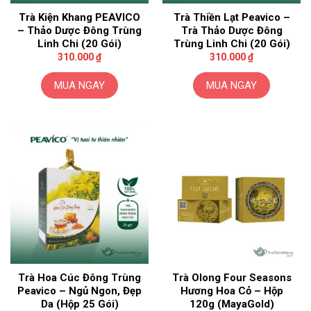
thể
Trà Kiện Khang PEAVICO
Trà Thiền Lạt Peavico –
được
– Thảo Dược Đông Trùng
Trà Thảo Dược Đông
chọn
Linh Chi (20 Gói)
Trùng Linh Chi (20 Gói)
trên
310.000
₫
310.000
₫
trang
sản
MUA NGAY
MUA NGAY
phẩm
Trà Hoa Cúc Đông Trùng
Trà Olong Four Seasons
Peavico – Ngủ Ngon, Đẹp
Hương Hoa Cỏ – Hộp
Da (Hộp 25 Gói)
120g (MayaGold)