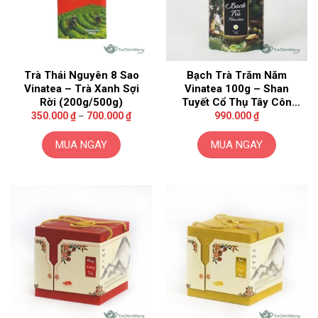
Trà Thái Nguyên 8 Sao
Bạch Trà Trăm Năm
Vinatea – Trà Xanh Sợi
Vinatea 100g – Shan
Rời (200g/500g)
Tuyết Cổ Thụ Tây Côn
Khoảng
Lĩnh
350.000
₫
–
700.000
₫
990.000
₫
giá:
từ
350.000 ₫
MUA NGAY
MUA NGAY
đến
700.000 ₫
Sản
phẩm
này
có
nhiều
biến
thể.
Các
tùy
chọn
có