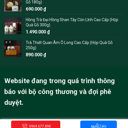
Gỗ 180g)
690.000
₫
Hồng Trà Đại Hồng Shan Tây Côn Lĩnh Cao Cấp (Hộp
Quà Gỗ 300g)
1.490.000
₫
Trà Thiết Quan Âm Ô Long Cao Cấp (Hộp Quà Gỗ
250g)
890.000
₫
Website đang trong quá trình thông
báo với bộ công thương và đợi phê
duyệt.
0969.677.890
Zalo
Copyright 2026 ©
TraChinhHang.com