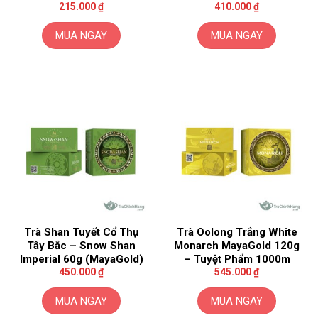
215.000
₫
410.000
₫
MUA NGAY
MUA NGAY
Trà Shan Tuyết Cổ Thụ
Trà Oolong Trắng White
Tây Bắc – Snow Shan
Monarch MayaGold 120g
Imperial 60g (MayaGold)
– Tuyệt Phẩm 1000m
450.000
₫
545.000
₫
MUA NGAY
MUA NGAY