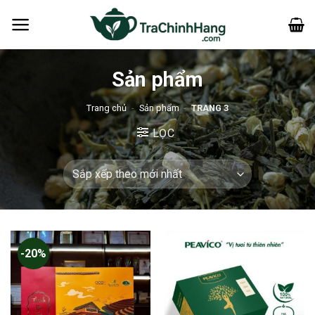
Bỏ
qua
nội
dung
Sản phẩm
Trang chủ
-
Sản phẩm
-
TRANG 3
LỌC
-20%