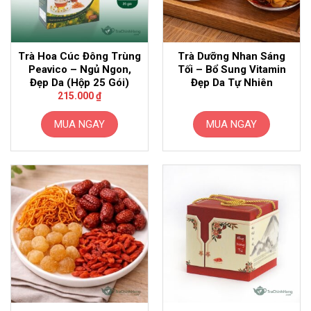
Trà Hoa Cúc Đông Trùng
Trà Dưỡng Nhan Sáng
Peavico – Ngủ Ngon,
Tối – Bổ Sung Vitamin
Đẹp Da (Hộp 25 Gói)
Đẹp Da Tự Nhiên
215.000
₫
MUA NGAY
MUA NGAY