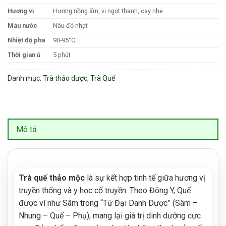
Hương vị
Hương nồng ấm, vị ngọt thanh, cay nhẹ
Màu nước
Nâu đỏ nhạt
Nhiệt độ pha
90-95°C
Thời gian ủ
5 phút
Danh mục:
Trà thảo dược
,
Trà Quế
Mô tả
Trà quế thảo mộc
là sự kết hợp tinh tế giữa hương vị
truyền thống và y học cổ truyền. Theo Đông Y, Quế
được ví như Sâm trong “Tứ Đại Danh Dược” (Sâm –
Nhung – Quế – Phụ), mang lại giá trị dinh dưỡng cực