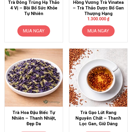
Trà Đông Trùng Hạ Thảo
Hồng Vương Trà Vinatea
4 Vị – Bồi Bổ Sức Khỏe
– Trà Thảo Dược Bổ Gan
Tự Nhiên
Thượng Hạng
1.300.000
₫
MUA NGAY
MUA NGAY
Trà Hoa Đậu Biếc Tự
Trà Gạo Lứt Rang
Nhiên – Thanh Nhiệt,
Nguyên Chất – Thanh
Đẹp Da
Lọc Gan, Giữ Dáng