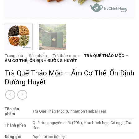
Trang chủ
-
Sản phẩm
-
Trà thảo dược
-
TRÀ QUẾ THẢO MỘC –
ẤM CƠ THỂ, ỔN ĐỊNH ĐƯỜNG HUYẾT
Trà Quế Thảo Mộc – Ấm Cơ Thể, Ổn Định
Đường Huyết
Tên sản
Trà Quế Thảo Mộc (Cinnamon Herbal Tea)
phẩm
Quế rừng nguyên chất (70%), Hoa bách hợp, Cỏ ngọt, Trà
Thành phần
đen
Đóng gói
Dạng túi lọc tiện lợi