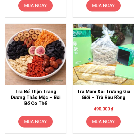
MUA NGAY
MUA NGAY
Trà Bổ Thận Tráng
Trà Mâm Xôi Trương Gia
Dương Thảo Mộc – Bồi
Giới – Trà Râu Rồng
Bổ Cơ Thể
490.000
₫
MUA NGAY
MUA NGAY