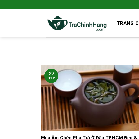
Bỏ
qua
nội
TRANG 
dung
27
Th2
Mua Ấm Chén Pha Trà Ở Đâu TP.HCM Đẹp &