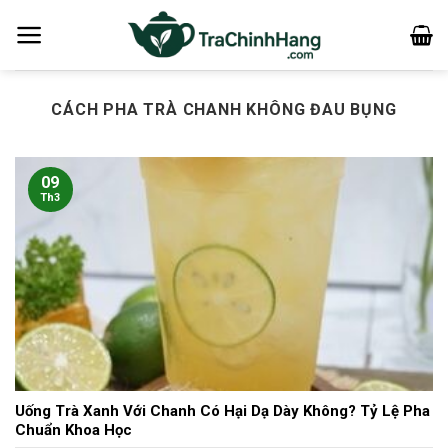
Bỏ
qua
nội
dung
CÁCH PHA TRÀ CHANH KHÔNG ĐAU BỤNG
09
Th3
Uống Trà Xanh Với Chanh Có Hại Dạ Dày Không? Tỷ Lệ Pha
Chuẩn Khoa Học