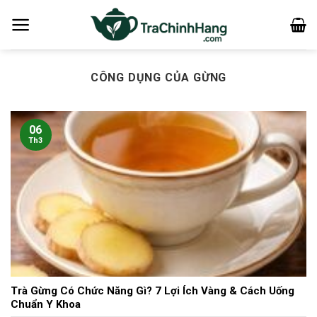
Bỏ
qua
nội
dung
CÔNG DỤNG CỦA GỪNG
06
Th3
Trà Gừng Có Chức Năng Gì? 7 Lợi Ích Vàng & Cách Uống
Chuẩn Y Khoa