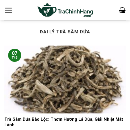
Bỏ
qua
nội
dung
ĐẠI LÝ TRÀ SÂM DỨA
07
Th3
Trà Sâm Dứa Bảo Lộc: Thơm Hương Lá Dứa, Giải Nhiệt Mát
Lành