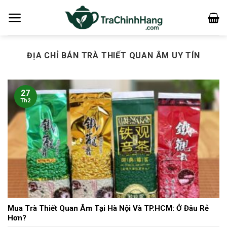
Bỏ
qua
nội
dung
ĐỊA CHỈ BÁN TRÀ THIẾT QUAN ÂM UY TÍN
27
Th2
Mua Trà Thiết Quan Âm Tại Hà Nội Và TP.HCM: Ở Đâu Rẻ
Hơn?