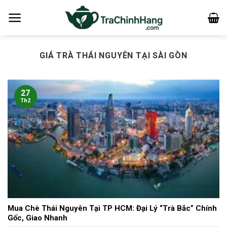
Bỏ
qua
nội
dung
GIÁ TRÀ THÁI NGUYÊN TẠI SÀI GÒN
27
Th2
Mua Chè Thái Nguyên Tại TP HCM: Đại Lý “Trà Bắc” Chính
Gốc, Giao Nhanh