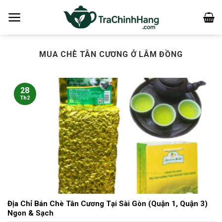
Bỏ
qua
nội
dung
MUA CHÈ TÂN CƯƠNG Ở LÂM ĐỒNG
28
Th2
Địa Chỉ Bán Chè Tân Cương Tại Sài Gòn (Quận 1, Quận 3)
Ngon & Sạch