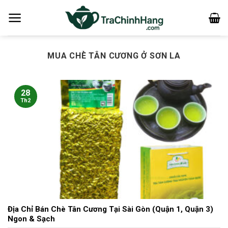
Bỏ
qua
nội
dung
MUA CHÈ TÂN CƯƠNG Ở SƠN LA
28
Th2
Địa Chỉ Bán Chè Tân Cương Tại Sài Gòn (Quận 1, Quận 3)
Ngon & Sạch