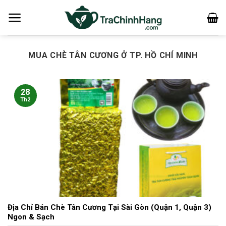
Bỏ
qua
nội
dung
MUA CHÈ TÂN CƯƠNG Ở TP. HỒ CHÍ MINH
28
Th2
Địa Chỉ Bán Chè Tân Cương Tại Sài Gòn (Quận 1, Quận 3)
Ngon & Sạch