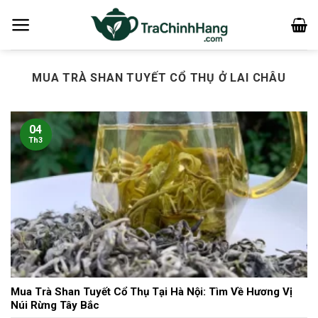
Bỏ
qua
nội
dung
MUA TRÀ SHAN TUYẾT CỔ THỤ Ở LAI CHÂU
04
Th3
Mua Trà Shan Tuyết Cổ Thụ Tại Hà Nội: Tìm Về Hương Vị
Núi Rừng Tây Bắc