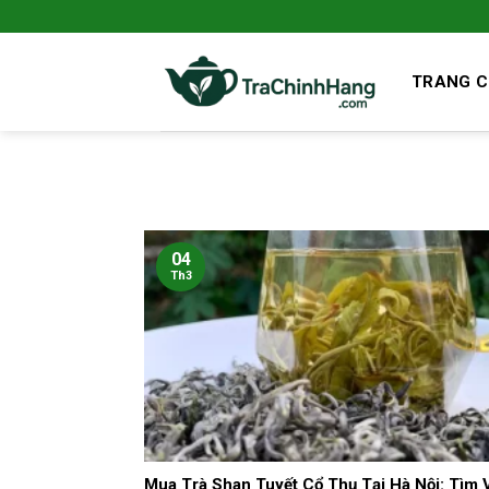
Bỏ
qua
nội
TRANG 
dung
04
Th3
Mua Trà Shan Tuyết Cổ Thụ Tại Hà Nội: Tìm 