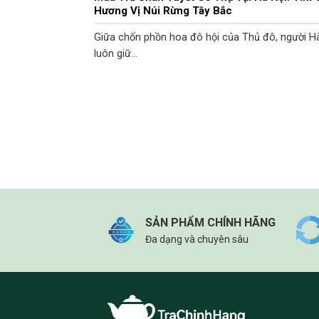
Hương Vị Núi Rừng Tây Bắc
Giữa chốn phồn hoa đô hội của Thủ đô, người H
luôn giữ...
SẢN PHẨM CHÍNH HÃNG
Đa dạng và chuyên sâu