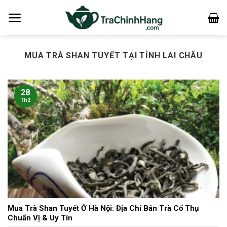
Bỏ
qua
nội
dung
MUA TRÀ SHAN TUYẾT TẠI TỈNH LAI CHÂU
28
Th2
Mua Trà Shan Tuyết Ở Hà Nội: Địa Chỉ Bán Trà Cổ Thụ
Chuẩn Vị & Uy Tín