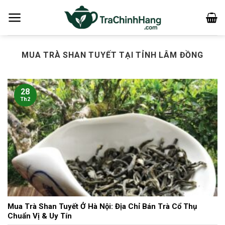
Bỏ
qua
nội
dung
MUA TRÀ SHAN TUYẾT TẠI TỈNH LÂM ĐỒNG
28
Th2
Mua Trà Shan Tuyết Ở Hà Nội: Địa Chỉ Bán Trà Cổ Thụ
Chuẩn Vị & Uy Tín