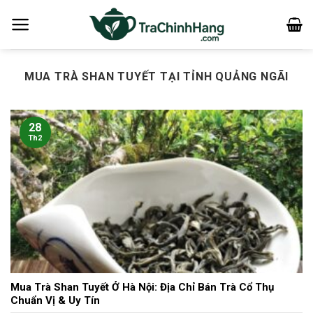
Bỏ
qua
nội
dung
MUA TRÀ SHAN TUYẾT TẠI TỈNH QUẢNG NGÃI
28
Th2
Mua Trà Shan Tuyết Ở Hà Nội: Địa Chỉ Bán Trà Cổ Thụ
Chuẩn Vị & Uy Tín