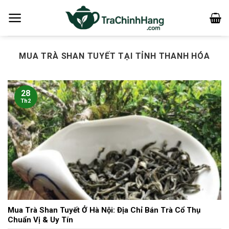
Bỏ
qua
nội
dung
MUA TRÀ SHAN TUYẾT TẠI TỈNH THANH HÓA
28
Th2
Mua Trà Shan Tuyết Ở Hà Nội: Địa Chỉ Bán Trà Cổ Thụ
Chuẩn Vị & Uy Tín