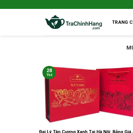
Bỏ
qua
nội
TRANG 
dung
M
28
Th2
Đại Lý Tân Cương Xanh Tại Hà Nội: Bảng Giá