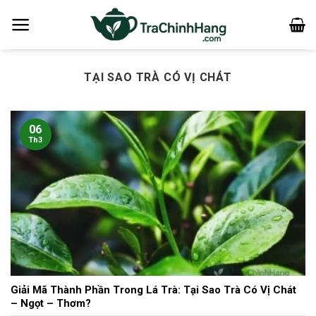
Bỏ
qua
nội
dung
TẠI SAO TRÀ CÓ VỊ CHÁT
06
Th3
Giải Mã Thành Phần Trong Lá Trà: Tại Sao Trà Có Vị Chát
– Ngọt – Thơm?