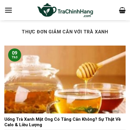
Bỏ
qua
nội
dung
THỰC ĐƠN GIẢM CÂN VỚI TRÀ XANH
09
Th3
Uống Trà Xanh Mật Ong Có Tăng Cân Không? Sự Thật Về
Calo & Liều Lượng