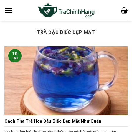
Bỏ
qua
nội
dung
TRÀ ĐẬU BIẾC ĐẸP MẮT
10
Th3
Cách Pha Trà Hoa Đậu Biếc Đẹp Mắt Như Quán
Trà hoa đậu biếc là thức uống thảo mộc nổi bật với màu xanh tím...