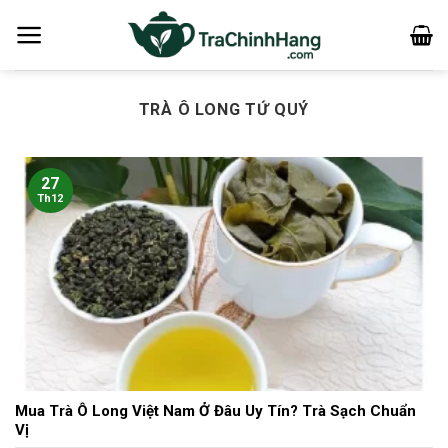
Bỏ
qua
nội
dung
TRÀ Ô LONG TỨ QUÝ
27
Th12
Mua Trà Ô Long Việt Nam Ở Đâu Uy Tín? Trà Sạch Chuẩn
Vị