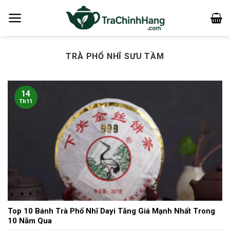
Bỏ
qua
nội
dung
TRÀ PHỔ NHĨ SƯU TẦM
14
Th11
Top 10 Bánh Trà Phổ Nhĩ Dayi Tăng Giá Mạnh Nhất Trong
10 Năm Qua