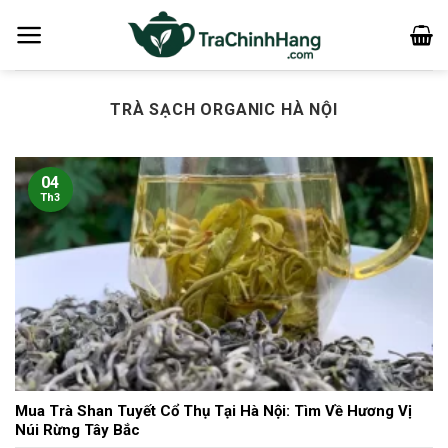
Bỏ
qua
nội
dung
TRÀ SẠCH ORGANIC HÀ NỘI
04
Th3
Mua Trà Shan Tuyết Cổ Thụ Tại Hà Nội: Tìm Về Hương Vị
Núi Rừng Tây Bắc