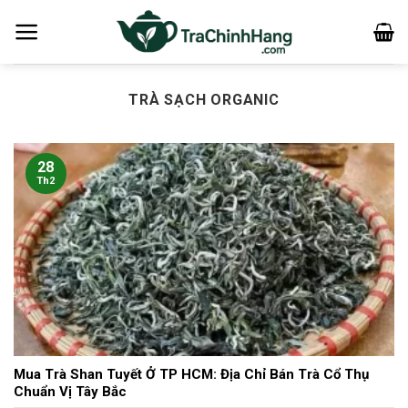
Bỏ
qua
nội
dung
TRÀ SẠCH ORGANIC
28
Th2
Mua Trà Shan Tuyết Ở TP HCM: Địa Chỉ Bán Trà Cổ Thụ
Chuẩn Vị Tây Bắc