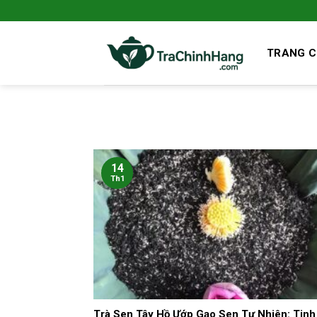
Bỏ
qua
nội
TRANG 
dung
14
Th1
Trà Sen Tây Hồ Ướp Gạo Sen Tự Nhiên: Tinh