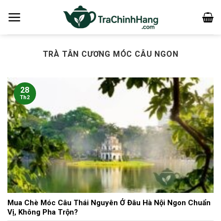
Bỏ
qua
nội
dung
TRÀ TÂN CƯƠNG MÓC CÂU NGON
28
Th2
Mua Chè Móc Câu Thái Nguyên Ở Đâu Hà Nội Ngon Chuẩn
Vị, Không Pha Trộn?