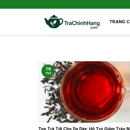
Bỏ
qua
nội
TRANG 
dung
16
Th3
Top Trà Tốt Cho Dạ Dày: Hỗ Trợ Giảm Trào 