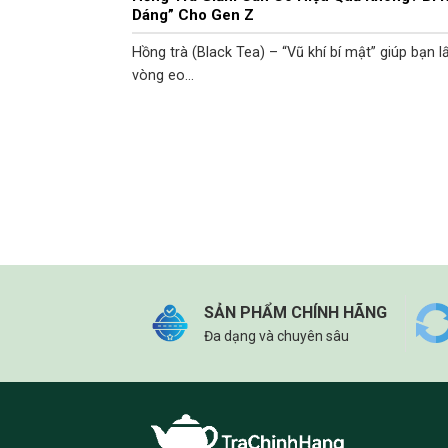
Dáng” Cho Gen Z
Hồng trà (Black Tea) – “Vũ khí bí mật” giúp bạn lấ
vòng eo...
SẢN PHẨM CHÍNH HÃNG
Đa dạng và chuyên sâu