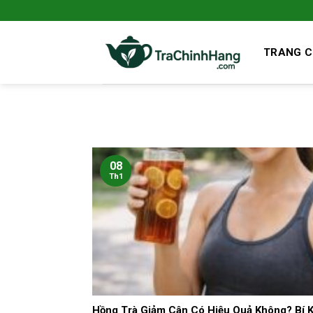
Bỏ
qua
nội
TRANG 
dung
08
Th1
Hồng Trà Giảm Cân Có Hiệu Quả Không? Bí K