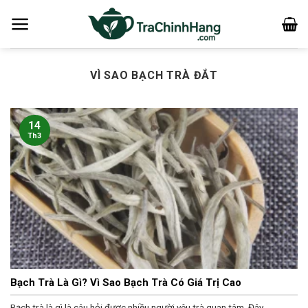
Bỏ
qua
nội
dung
VÌ SAO BẠCH TRÀ ĐẮT
14
Th3
Bạch Trà Là Gì? Vì Sao Bạch Trà Có Giá Trị Cao
Bạch trà là gì là câu hỏi được nhiều người yêu trà quan tâm. Đây...