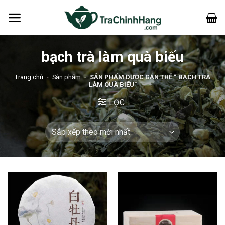
Bỏ
qua
nội
dung
bạch trà làm quà biếu
Trang chủ
-
Sản phẩm
-
SẢN PHẨM ĐƯỢC GẮN THẺ “ BẠCH TRÀ
LÀM QUÀ BIẾU”
LỌC