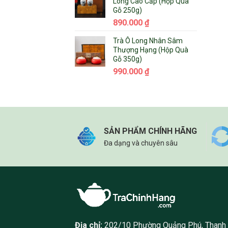
Long Cao Cấp (Hộp Quà
Gỗ 250g)
890.000
₫
Trà Ô Long Nhân Sâm
Thượng Hạng (Hộp Quà
Gỗ 350g)
990.000
₫
SẢN PHẨM CHÍNH HÃNG
Đa dạng và chuyên sâu
Địa chỉ:
202/10 Phường Quảng Phú, Thanh