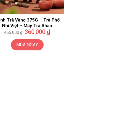
nh Trà Vàng 375G – Trà Phổ
Nhĩ Việt – Mây Trà Shan
Giá
Giá
360.000
₫
465.000
₫
gốc
hiện
là:
tại
465.000 ₫.
là:
MUA NGAY
360.000 ₫.