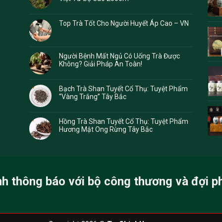
Top Trà Tốt Cho Người Huyết Áp Cao – VN
Người Bệnh Mất Ngủ Có Uống Trà Được
Không? Giải Pháp An Toàn!
Bạch Trà Shan Tuyết Cổ Thụ: Tuyệt Phẩm
“Vàng Trắng” Tây Bắc
Hồng Trà Shan Tuyết Cổ Thụ: Tuyệt Phẩm
Hương Mật Ong Rừng Tây Bắc
nh thông báo với bộ công thương và đợi p