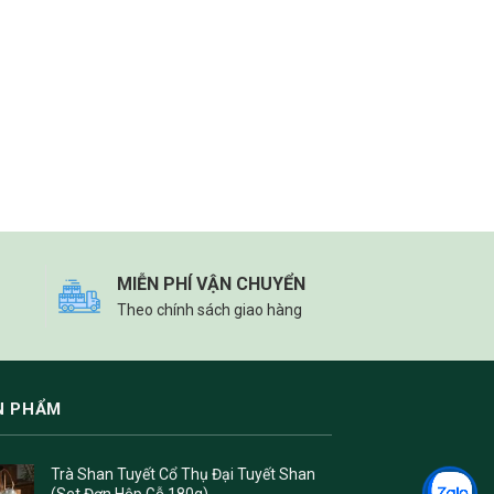
MIỄN PHÍ VẬN CHUYỂN
Theo chính sách giao hàng
N PHẨM
Trà Shan Tuyết Cổ Thụ Đại Tuyết Shan
(Set Đơn Hộp Gỗ 180g)