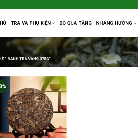
CHỦ
TRÀ VÀ PHỤ KIỆN
BỘ QUÀ TẶNG
NHANG HƯƠNG
Ẻ “ BÁNH TRÀ VÀNG 375G”
23%