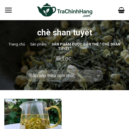
Bỏ
qua
nội
dung
chè shan tuyết
Trang chủ
-
Sản phẩm
-
SẢN PHẨM ĐƯỢC GẮN THẺ “ CHÈ SHAN
TUYẾT”
LỌC