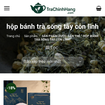
Bỏ
qua
nội
dung
hộp bánh trà sống tây côn lĩnh
Trang chủ
-
Sản phẩm
-
SẢN PHẨM ĐƯỢC GẮN THẺ “ HỘP BÁNH
TRÀ SỐNG TÂY CÔN LĨNH”
LỌC
-18%