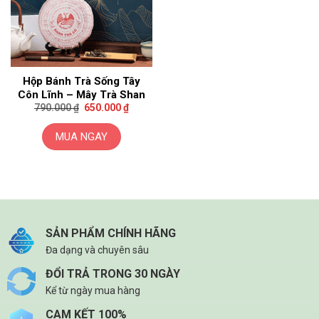
Hộp Bánh Trà Sống Tây
Côn Lĩnh – Mây Trà Shan
Giá
Giá
790.000
₫
650.000
₫
gốc
hiện
là:
tại
790.000 ₫.
là:
MUA NGAY
650.000 ₫.
SẢN PHẨM CHÍNH HÃNG
Đa dạng và chuyên sâu
ĐỔI TRẢ TRONG 30 NGÀY
Kể từ ngày mua hàng
CAM KẾT 100%