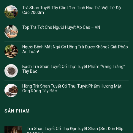
Trà Shan Tuyết Tây Côn Lĩnh: Tinh Hoa Trà Việt Từ Độ
Cao 2000m
Top Trà Tốt Cho Người Huyết Áp Cao – VN
Người Bệnh Mất Ngủ Có Uống Trà Được Không? Giải Pháp
An Toàn!
Bạch Trà Shan Tuyết Cổ Thụ: Tuyệt Phẩm “Vàng Trắng”
Tây Bắc
Hồng Trà Shan Tuyết Cổ Thụ: Tuyệt Phẩm Hương Mật
Ong Rừng Tây Bắc
SẢN PHẨM
Trà Shan Tuyết Cổ Thụ Đại Tuyết Shan (Set Đơn Hộp