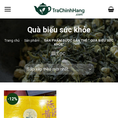
Bỏ
qua
nội
dung
Quà biếu sức khỏe
Trang chủ
-
Sản phẩm
-
SẢN PHẨM ĐƯỢC GẮN THẺ “ QUÀ BIẾU SỨC
KHỎE”
LỌC
-12%