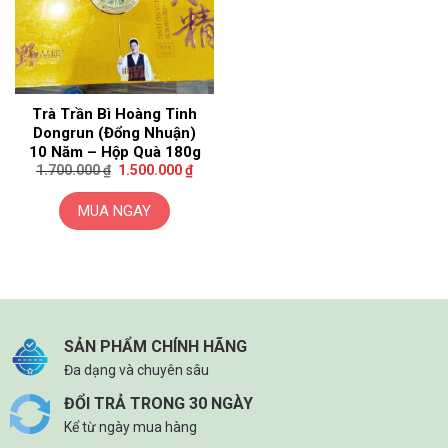
Trà Trần Bì Hoàng Tinh
Dongrun (Đổng Nhuận)
10 Năm – Hộp Quà 180g
Giá
Giá
1.700.000
₫
1.500.000
₫
gốc
hiện
là:
tại
1.700.000 ₫.
là:
MUA NGAY
1.500.000 ₫.
SẢN PHẨM CHÍNH HÃNG
Đa dạng và chuyên sâu
ĐỔI TRẢ TRONG 30 NGÀY
Kể từ ngày mua hàng