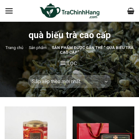
Bỏ
qua
nội
dung
quà biếu trà cao cấp
Trang chủ
-
Sản phẩm
-
SẢN PHẨM ĐƯỢC GẮN THẺ “ QUÀ BIẾU TRÀ
CAO CẤP”
LỌC