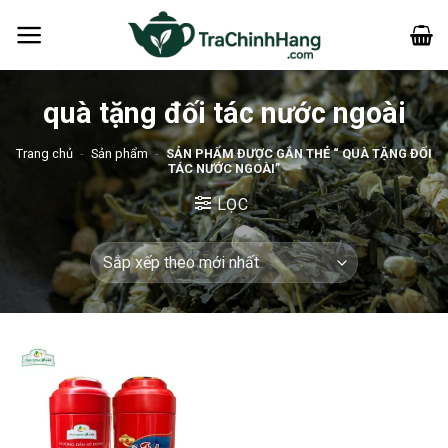
Bỏ
qua
nội
dung
quà tặng đối tác nước ngoài
Trang chủ
-
Sản phẩm
-
SẢN PHẨM ĐƯỢC GẮN THẺ “ QUÀ TẶNG ĐỐI
TÁC NƯỚC NGOÀI”
LỌC