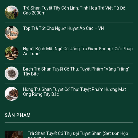
Trà Shan Tuyết Tây Côn Lĩnh: Tinh Hoa Trà Việt Từ Độ
Cao 2000m
Top Trà Tốt Cho Người Huyết Áp Cao – VN
Người Bệnh Mất Ngủ Có Uống Trà Được Không? Giải Pháp
An Toàn!
Bạch Trà Shan Tuyết Cổ Thụ: Tuyệt Phẩm “Vàng Trắng”
Tây Bắc
Hồng Trà Shan Tuyết Cổ Thụ: Tuyệt Phẩm Hương Mật
Ong Rừng Tây Bắc
SẢN PHẨM
Trà Shan Tuyết Cổ Thụ Đại Tuyết Shan (Set Đơn Hộp