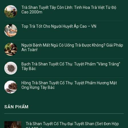
Trà Shan Tuyết Tây Côn Lĩnh: Tinh Hoa Trà Việt Từ Độ
Cao 2000m
Top Trà Tốt Cho Người Huyết Áp Cao – VN
Người Bệnh Mất Ngủ Có Uống Trà Được Không? Giải Pháp
An Toàn!
Bạch Trà Shan Tuyết Cổ Thụ: Tuyệt Phẩm “Vàng Trắng”
Tây Bắc
Hồng Trà Shan Tuyết Cổ Thụ: Tuyệt Phẩm Hương Mật
Ong Rừng Tây Bắc
SẢN PHẨM
Trà Shan Tuyết Cổ Thụ Đại Tuyết Shan (Set Đơn Hộp