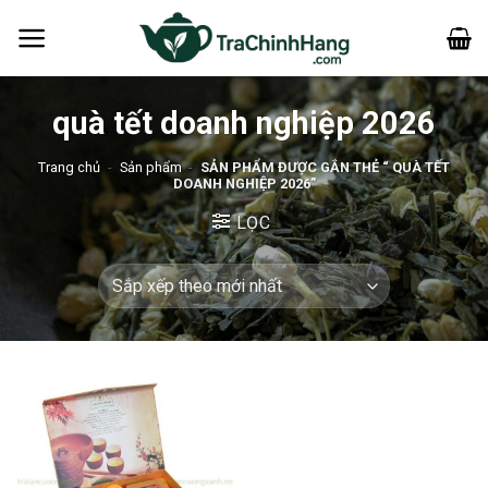
Bỏ
qua
nội
dung
quà tết doanh nghiệp 2026
Trang chủ
-
Sản phẩm
-
SẢN PHẨM ĐƯỢC GẮN THẺ “ QUÀ TẾT
DOANH NGHIỆP 2026”
LỌC