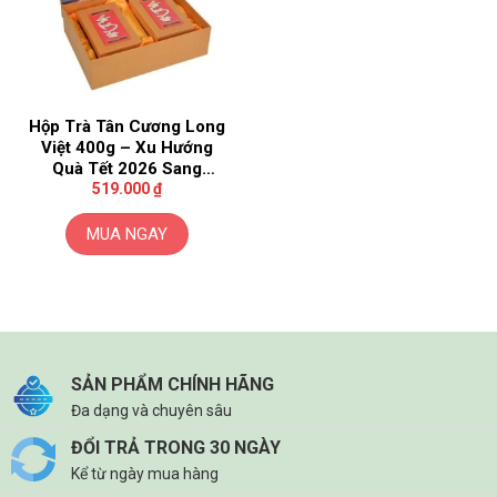
Hộp Trà Tân Cương Long
Việt 400g – Xu Hướng
Quà Tết 2026 Sang
Trọng
519.000
₫
MUA NGAY
SẢN PHẨM CHÍNH HÃNG
Đa dạng và chuyên sâu
ĐỔI TRẢ TRONG 30 NGÀY
Kể từ ngày mua hàng