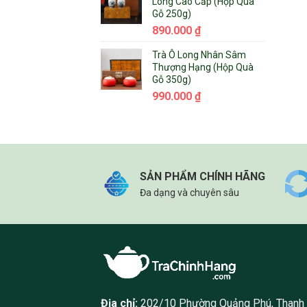
Long Cao Cấp (Hộp Quà
Gỗ 250g)
890.000
₫
Trà Ô Long Nhân Sâm
Thượng Hạng (Hộp Quà
Gỗ 350g)
990.000
₫
SẢN PHẨM CHÍNH HÃNG
Đa dạng và chuyên sâu
Địa chỉ:
202/10 Phường Quảng Phú, Thanh