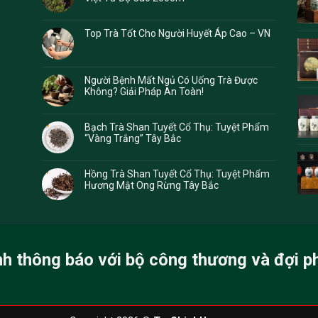
Top Trà Tốt Cho Người Huyết Áp Cao – VN
Người Bệnh Mất Ngủ Có Uống Trà Được
Không? Giải Pháp An Toàn!
Bạch Trà Shan Tuyết Cổ Thụ: Tuyệt Phẩm
“Vàng Trắng” Tây Bắc
Hồng Trà Shan Tuyết Cổ Thụ: Tuyệt Phẩm
Hương Mật Ong Rừng Tây Bắc
nh thông báo với bộ công thương và đợi p