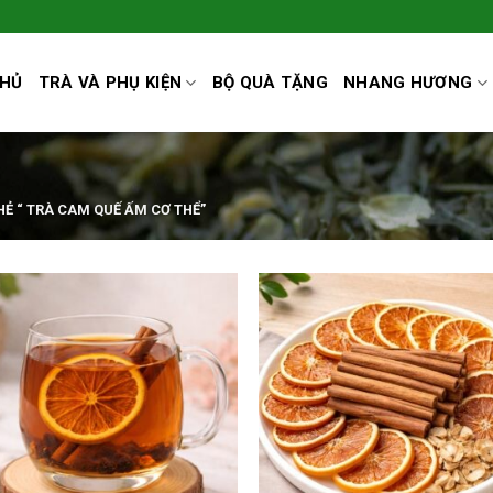
CHỦ
TRÀ VÀ PHỤ KIỆN
BỘ QUÀ TẶNG
NHANG HƯƠNG
Ẻ “ TRÀ CAM QUẾ ẤM CƠ THỂ”