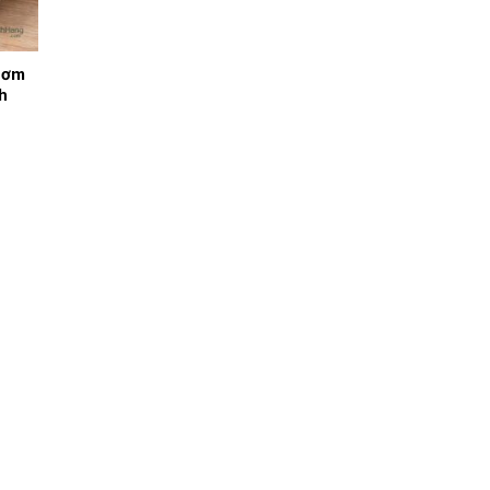
hơm
h