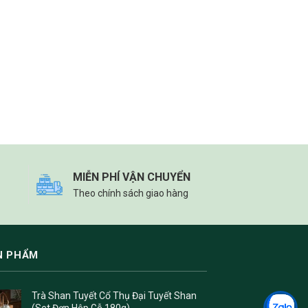
MIỄN PHÍ VẬN CHUYỂN
Theo chính sách giao hàng
N PHẨM
Trà Shan Tuyết Cổ Thụ Đại Tuyết Shan
(Set Đơn Hộp Gỗ 180g)