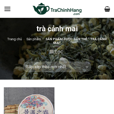
Bỏ
qua
nội
dung
trà cảnh mai
Trang chủ
-
Sản phẩm
-
SẢN PHẨM ĐƯỢC GẮN THẺ “ TRÀ CẢNH
MAI”
LỌC