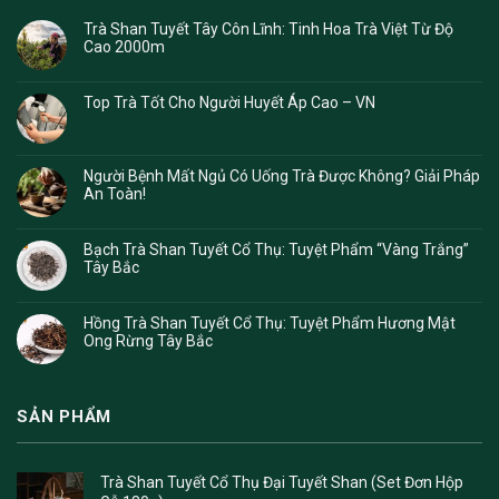
Trà Shan Tuyết Tây Côn Lĩnh: Tinh Hoa Trà Việt Từ Độ
Cao 2000m
Top Trà Tốt Cho Người Huyết Áp Cao – VN
Người Bệnh Mất Ngủ Có Uống Trà Được Không? Giải Pháp
An Toàn!
Bạch Trà Shan Tuyết Cổ Thụ: Tuyệt Phẩm “Vàng Trắng”
Tây Bắc
Hồng Trà Shan Tuyết Cổ Thụ: Tuyệt Phẩm Hương Mật
Ong Rừng Tây Bắc
SẢN PHẨM
Trà Shan Tuyết Cổ Thụ Đại Tuyết Shan (Set Đơn Hộp