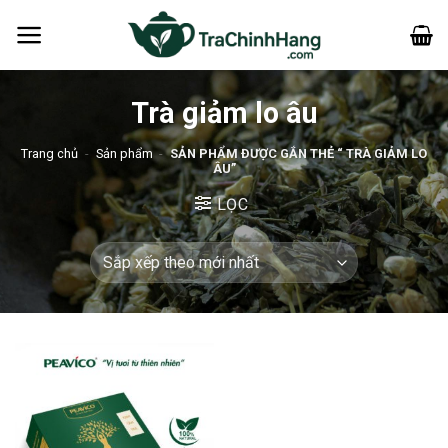
Bỏ
qua
nội
dung
Trà giảm lo âu
Trang chủ
-
Sản phẩm
-
SẢN PHẨM ĐƯỢC GẮN THẺ “ TRÀ GIẢM LO
ÂU”
LỌC