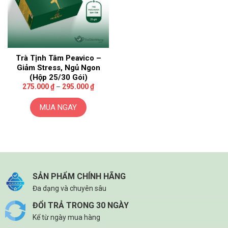
Trà Tịnh Tâm Peavico –
Giảm Stress, Ngủ Ngon
(Hộp 25/30 Gói)
Khoảng
275.000
₫
–
295.000
₫
giá:
từ
275.000 ₫
MUA NGAY
đến
295.000 ₫
Sản
phẩm
này
có
nhiều
biến
SẢN PHẨM CHÍNH HÃNG
thể.
Đa dạng và chuyên sâu
Các
ĐỔI TRẢ TRONG 30 NGÀY
tùy
Kể từ ngày mua hàng
chọn