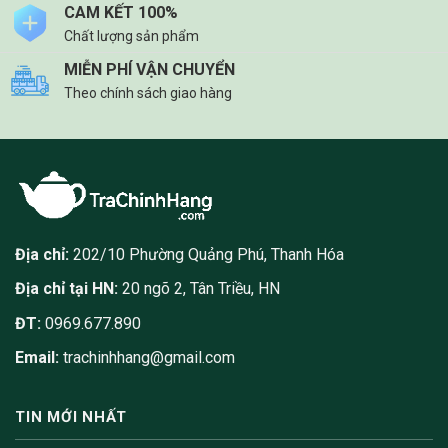
có
CAM KẾT 100%
thể
Chất lượng sản phẩm
được
chọn
MIỄN PHÍ VẬN CHUYỂN
trên
Theo chính sách giao hàng
trang
sản
phẩm
Địa chỉ:
202/10 Phường Quảng Phú, Thanh Hóa
Địa chỉ tại HN:
20 ngõ 2, Tân Triều, HN
ĐT:
0969.677.890
Email:
trachinhhang@gmail.com
TIN MỚI NHẤT