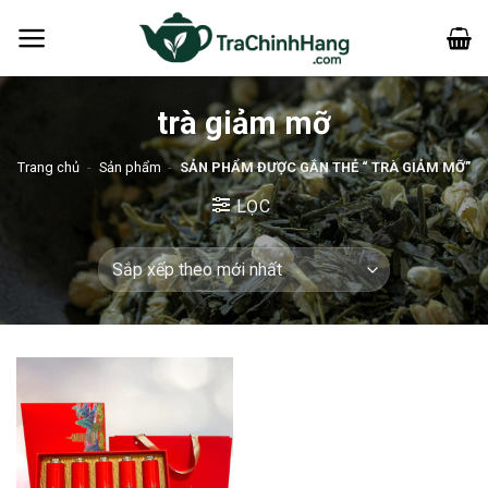
Bỏ
qua
nội
dung
trà giảm mỡ
Trang chủ
-
Sản phẩm
-
SẢN PHẨM ĐƯỢC GẮN THẺ “ TRÀ GIẢM MỠ”
LỌC