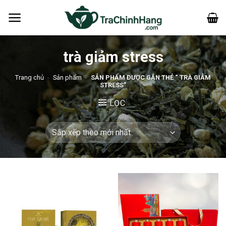
Bỏ
qua
nội
dung
trà giảm stress
Trang chủ
-
Sản phẩm
-
SẢN PHẨM ĐƯỢC GẮN THẺ “ TRÀ GIẢM
STRESS”
LỌC