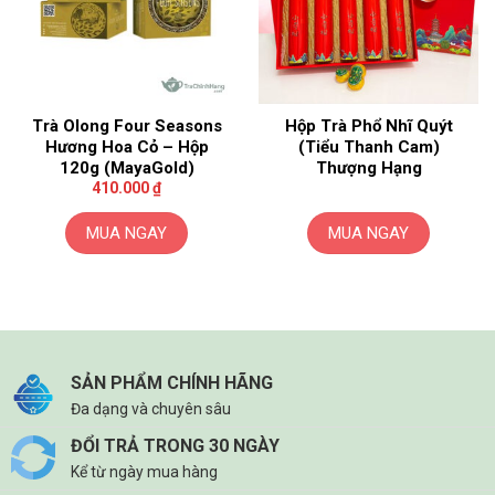
Trà Olong Four Seasons
Hộp Trà Phổ Nhĩ Quýt
Hương Hoa Cỏ – Hộp
(Tiểu Thanh Cam)
120g (MayaGold)
Thượng Hạng
410.000
₫
MUA NGAY
MUA NGAY
SẢN PHẨM CHÍNH HÃNG
Đa dạng và chuyên sâu
ĐỔI TRẢ TRONG 30 NGÀY
Kể từ ngày mua hàng