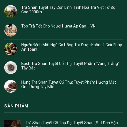
Trà Shan Tuyết Tây Côn Lĩnh: Tinh Hoa Trà Việt Từ Độ
Cao 2000m
Top Trà Tốt Cho Người Huyết Áp Cao – VN
Người Bệnh Mất Ngủ Có Uống Trà Được Không? Giải Pháp
An Toàn!
Bạch Trà Shan Tuyết Cổ Thụ: Tuyệt Phẩm “Vàng Trắng”
Tây Bắc
Hồng Trà Shan Tuyết Cổ Thụ: Tuyệt Phẩm Hương Mật
Ong Rừng Tây Bắc
SẢN PHẨM
Trà Shan Tuyết Cổ Thụ Đại Tuyết Shan (Set Đơn Hộp