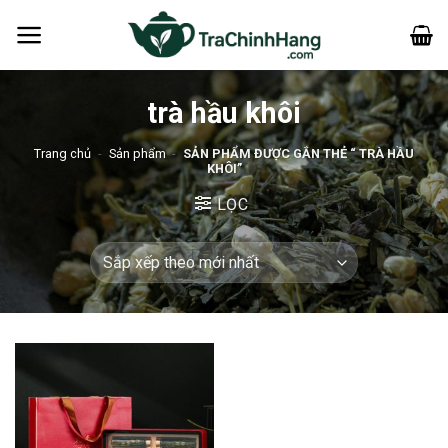
Bỏ
qua
nội
dung
trà hầu khôi
Trang chủ
-
Sản phẩm
-
SẢN PHẨM ĐƯỢC GẮN THẺ “ TRÀ HẦU
KHÔI”
LỌC