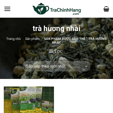
Bỏ
qua
nội
dung
trà hương nhài
Trang chủ
-
Sản phẩm
-
SẢN PHẨM ĐƯỢC GẮN THẺ “ TRÀ HƯƠNG
NHÀI”
LỌC