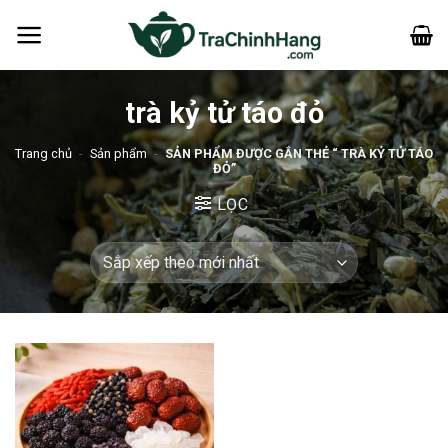
Bỏ
qua
nội
dung
trà kỷ tử táo đỏ
Trang chủ
-
Sản phẩm
-
SẢN PHẨM ĐƯỢC GẮN THẺ “ TRÀ KỶ TỬ TÁO
ĐỎ”
LỌC