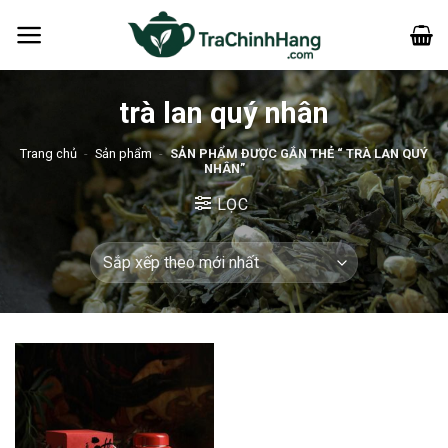
Bỏ
qua
nội
dung
trà lan quý nhân
Trang chủ
-
Sản phẩm
-
SẢN PHẨM ĐƯỢC GẮN THẺ “ TRÀ LAN QUÝ
NHÂN”
LỌC