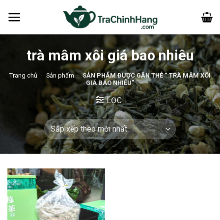
Bỏ
qua
nội
dung
trà mâm xôi giá bao nhiêu
Trang chủ
-
Sản phẩm
-
SẢN PHẨM ĐƯỢC GẮN THẺ “ TRÀ MÂM XÔI
GIÁ BAO NHIÊU”
LỌC