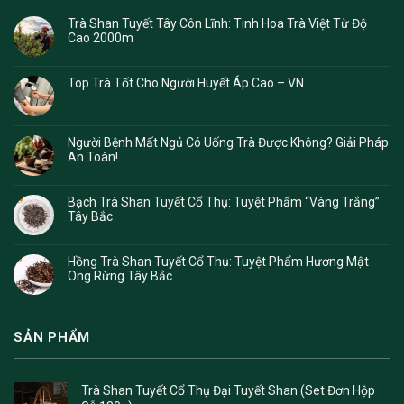
Trà Shan Tuyết Tây Côn Lĩnh: Tinh Hoa Trà Việt Từ Độ
Cao 2000m
Top Trà Tốt Cho Người Huyết Áp Cao – VN
Người Bệnh Mất Ngủ Có Uống Trà Được Không? Giải Pháp
An Toàn!
Bạch Trà Shan Tuyết Cổ Thụ: Tuyệt Phẩm “Vàng Trắng”
Tây Bắc
Hồng Trà Shan Tuyết Cổ Thụ: Tuyệt Phẩm Hương Mật
Ong Rừng Tây Bắc
SẢN PHẨM
Trà Shan Tuyết Cổ Thụ Đại Tuyết Shan (Set Đơn Hộp